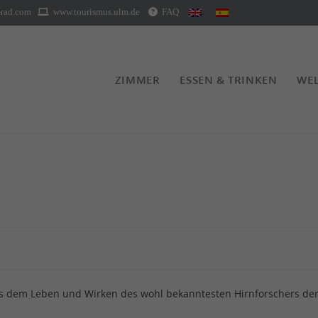
rad.com
www.tourismus.ulm.de
FAQ
ZIMMER
ESSEN & TRINKEN
WEL
 dem Leben und Wirken des wohl bekanntesten Hirnforschers der